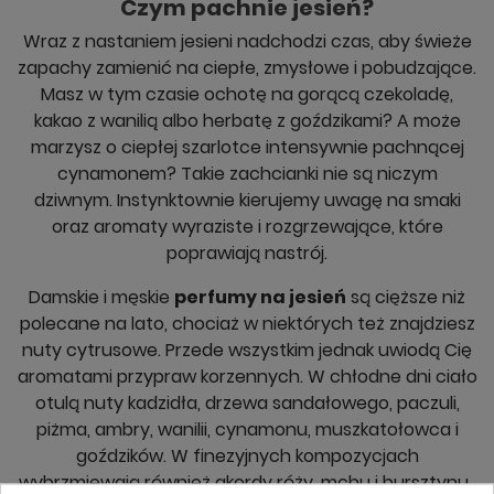
Czym pachnie jesień?
Wraz z nastaniem jesieni nadchodzi czas, aby świeże
zapachy zamienić na ciepłe, zmysłowe i pobudzające.
Masz w tym czasie ochotę na gorącą czekoladę,
kakao z wanilią albo herbatę z goździkami? A może
marzysz o ciepłej szarlotce intensywnie pachnącej
cynamonem? Takie zachcianki nie są niczym
dziwnym. Instynktownie kierujemy uwagę na smaki
oraz aromaty wyraziste i rozgrzewające, które
poprawiają nastrój.
Damskie i męskie
perfumy na jesień
są cięższe niż
polecane na lato, chociaż w niektórych też znajdziesz
nuty cytrusowe. Przede wszystkim jednak uwiodą Cię
aromatami przypraw korzennych. W chłodne dni ciało
otulą nuty kadzidła, drzewa sandałowego, paczuli,
piżma, ambry, wanilii, cynamonu, muszkatołowca i
goździków. W finezyjnych kompozycjach
wybrzmiewają również akordy róży, mchu i bursztynu.