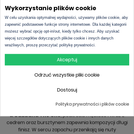
Wykorzystanie plików cookie
Perfumy na jesień – wyrafinowane
zapachy dla mężczyzn
W celu uzyskania optymalnej wydajności, używamy plików cookie, aby
Perfumy Hugo Boss Bottled Intense
stanowią
zapewnić podstawowe funkcje strony internetowe. Dla każdej kategorii
kwintesencję męskiej charyzmy oraz nieodpartego
możesz wybrać opcję opt-in/out, kiedy tylko chcesz. Aby uzyskać
uroku. Drzewno-przyprawowa kompozycja odświeża i
więcej szczegółów dotyczących plików cookie i innych danych
wrażliwych, proszę przeczytać politykę prywatności.
rozbudza zmysły. Serce perfum rozgrzewają nuty
goździków, cynamonu oraz olejku pomarańczowego.
Akceptuj
Jeśli chcesz emanować pozytywną energią, ciepłem i
siłą, wybierz
Chanel Bleu De Chanel
. Elegancka
Odrzuć wszystkie pliki cookie
kompozycja kusi miętą, cytryną i pieprzem. W
ostatniej odsłonie wibrują nuty paczuli, drzewa
sandałowego i imbiru.
Dostosuj
Wyborne
zapachy na jesień
są pełne niespodzianek.
Polityka prywatności i plików cookie
Aromat tytoniu, wyłaniający się z bazy perfum
Dolce
& Gabbana The One
, podkreśla męskość i wraz z
cedrem oraz bursztynem zapewnia kompozycji długi
finisz. W sercu zapachu przenikają się nuty