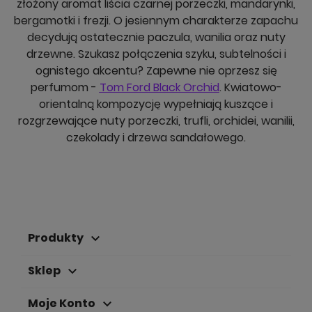
złożony aromat liścia czarnej porzeczki, mandarynki,
bergamotki i frezji. O jesiennym charakterze zapachu
decydują ostatecznie paczula, wanilia oraz nuty
drzewne. Szukasz połączenia szyku, subtelności i
ognistego akcentu? Zapewne nie oprzesz się
perfumom -
Tom Ford Black Orchid
. Kwiatowo-
orientalną kompozycję wypełniają kuszące i
rozgrzewające nuty porzeczki, trufli, orchidei, wanilii,
czekolady i drzewa sandałowego.
Produkty
keyboard_arrow_down
Sklep
keyboard_arrow_down
Moje Konto
keyboard_arrow_down