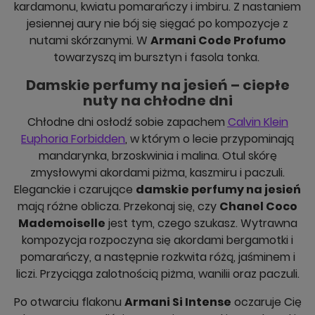
kardamonu, kwiatu pomarańczy i imbiru. Z nastaniem
jesiennej aury nie bój się sięgać po kompozycje z
nutami skórzanymi. W
Armani Code Profumo
towarzyszą im bursztyn i fasola tonka.
Damskie perfumy na jesień – ciepłe
nuty na chłodne dni
Chłodne dni osłodź sobie zapachem
Calvin Klein
Euphoria Forbidden
, w którym o lecie przypominają
mandarynka, brzoskwinia i malina. Otul skórę
zmysłowymi akordami piżma, kaszmiru i paczuli.
Eleganckie i czarujące
damskie perfumy na jesień
mają różne oblicza. Przekonaj się, czy
Chanel Coco
Mademoiselle
jest tym, czego szukasz. Wytrawna
kompozycja rozpoczyna się akordami bergamotki i
pomarańczy, a następnie rozkwita różą, jaśminem i
liczi. Przyciąga zalotnością piżma, wanilii oraz paczuli.
Po otwarciu flakonu
Armani Si Intense
oczaruje Cię