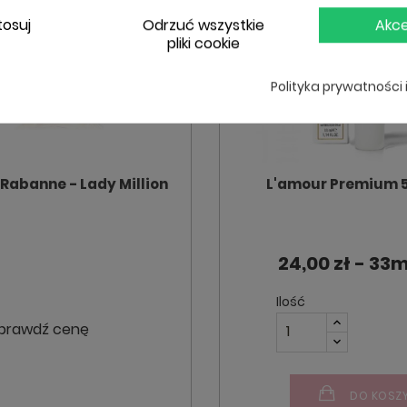
tosuj
Odrzuć wszystkie
Akce
pliki cookie
Polityka prywatności 
Rabanne - Lady Million
L'amour Premium 
24,00 zł - 33m
Ilość
prawdź cenę
DO KOSZ