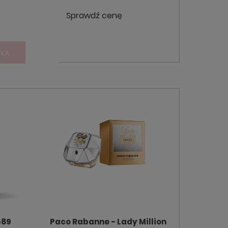
Sprawdź cenę
YKA
689
Paco Rabanne - Lady Million