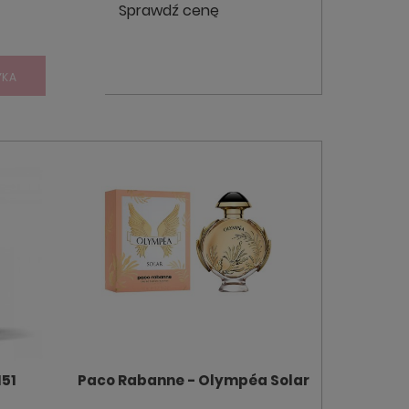
Sprawdź cenę
YKA
151
Paco Rabanne - Olympéa Solar