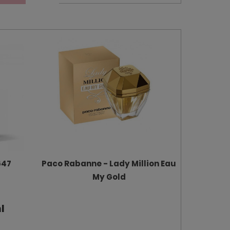
647
Paco Rabanne - Lady Million Eau
My Gold
l