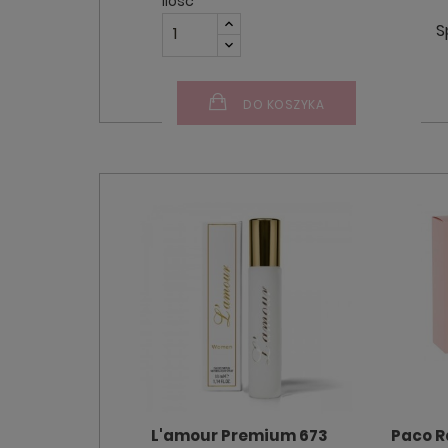
Ilość
S
DO KOSZYKA
L'amour Premium 673
Paco R