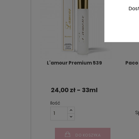
Dos
L'amour Premium 539
Paco 
24,00 zł - 33ml
Ilość
S
DO KOSZYKA