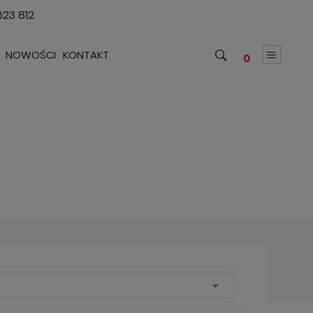
623 812
NOWOŚCI
KONTAKT
0

z