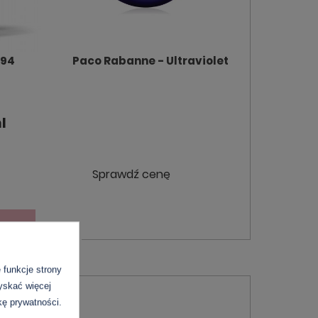
194
Paco Rabanne - Ultraviolet
l
Sprawdź cenę
YKA
funkcje strony
zyskać więcej
kę prywatności.