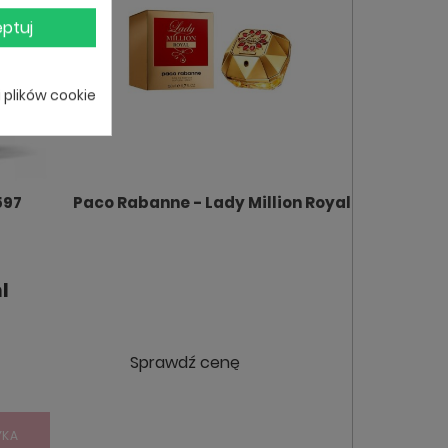
ptuj
i plików cookie
597
Paco Rabanne - Lady Million Royal
l
Sprawdź cenę
YKA