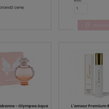
Ilość
prawdź cenę
DO KOSZ
abanne - Olympea Aqua
L'amour Premium 