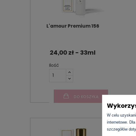
L'amour Premium 156
24,00 zł - 33ml
Ilość
DO KOSZYKA
Wykorzys
W celu uzyskani
internetowe. Dla
szczegółów doty