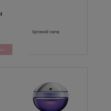
l
Sprawdź cenę
YKA