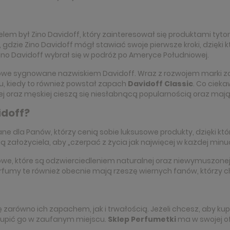
ielem był Zino Davidoff, który zainteresował się produktami tyt
, gdzie Zino Davidoff mógł stawiać swoje pierwsze kroki, dzięki 
Zino Davidoff wybrał się w podróż po Ameryce Południowej.
iowe sygnowane nazwiskiem Davidoff. Wraz z rozwojem marki z
u, kiedy to również powstał zapach
Davidoff Classic
. Co ciek
ej oraz męskiej cieszą się niesłabnącą popularnością oraz maj
doff?
ne dla Panów, którzy cenią sobie luksusowe produkty, dzięki k
ą założyciela, aby „czerpać z życia jak najwięcej w każdej minuc
e, które są odzwierciedleniem naturalnej oraz niewymuszonej 
erfumy te również obecnie mają rzeszę wiernych fanów, którzy 
 zarówno ich zapachem, jak i trwałością. Jeżeli chcesz, aby kupi
 kupić go w zaufanym miejscu.
Sklep Perfumetki
ma w swojej of