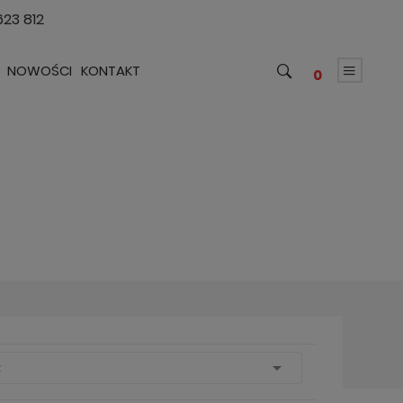
623 812
NOWOŚCI
KONTAKT
0

z