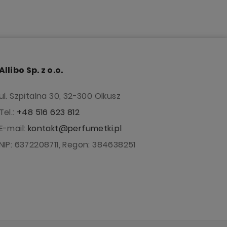
Allibo Sp. z o.o.
ul. Szpitalna 30, 32-300 Olkusz
Tel.:
+48 516 623 812
E-mail:
kontakt@perfumetki.pl
NIP: 6372208711, Regon: 384638251