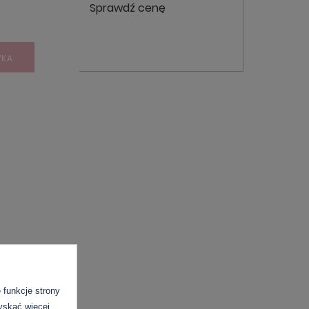
Sprawdź cenę
YKA
funkcje strony
zyskać więcej