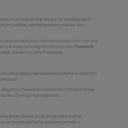
oniowymi przyglądając się pracy swojego ojca –
którym później założył podobny biznes. Aby
aczęto produkować również koniaki oraz wieczne
awe, już 4 lata później skomponowano
Davidoff
ą wielu fanów na całym świecie.
tórym nie przejdą niezauważeni. Marka w dalszym
ie życia”.
elegancji. Pierwszym zapachem, który stał się
chętnie używają tego zapachu.
ony przez Ciebie produkt nie tylko ładnie
ercie trwałe perfumy oraz perfumetki o