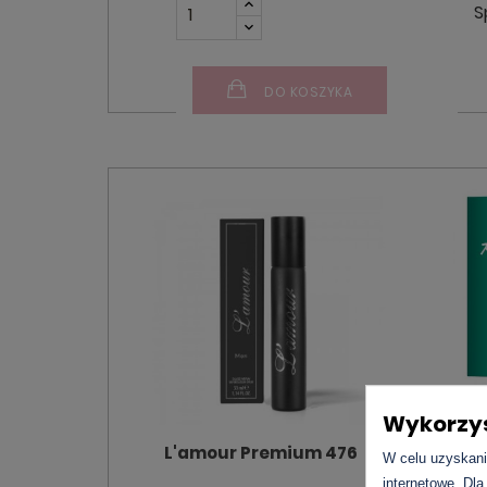
S
DO KOSZYKA
Wykorzys
L'amour Premium 476
Davi
W celu uzyskani
internetowe. Dla