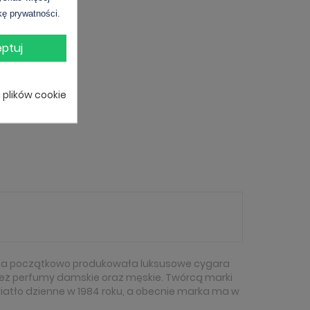
kę prywatności.
ptuj
i plików cookie
irma początkowo produkowała luksusowe cygara
wnież perfumy damskie oraz męskie. Twórcą marki
wiatło dzienne w 1984 roku, a obecnie marka ma w