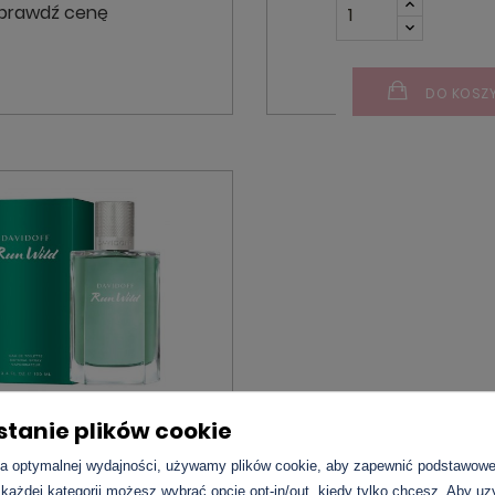
prawdź cenę
DO KOSZ
tanie plików cookie
doff - Run Wild For Him
a optymalnej wydajności, używamy plików cookie, aby zapewnić podstawowe 
 każdej kategorii możesz wybrać opcję opt-in/out, kiedy tylko chcesz. Aby u