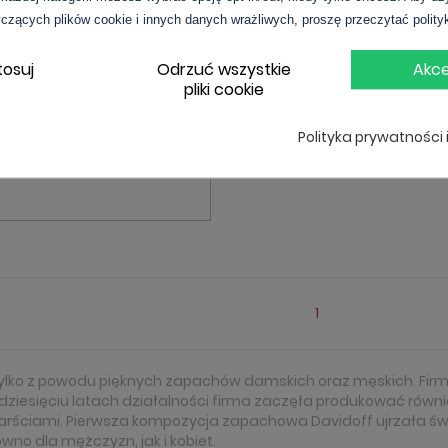
czących plików cookie i innych danych wrażliwych, proszę przeczytać polity
tosuj
Odrzuć wszystkie
Akce
pliki cookie
prawdź cenę
Polityka prywatności 
1
e tylko z powodu pięknych zapachów damskich oraz męskich. F
lkudziesięciu latach działalności firma zaczęła produkować ró
i garściami. Pierwsza kompozycja zapachowa Davidoff ujrzała ś
ówno dla mężczyzn, jak i kobiet.