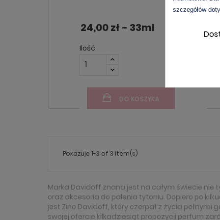
szczegółów doty
24,00 zł - 33ml
Dos
Ilość
S
DO KOSZYKA
Pokazuje 1-3 of 3 item(s)
Marka Davidoff znana jest na całym świecie ni
oraz akcesoria do palenia tytoniu. Dopiero po ki
jest Zino Davidoff, który czerpał z życia pełnym
swojej ofercie kilkadziesiąt propozycji perfum zar