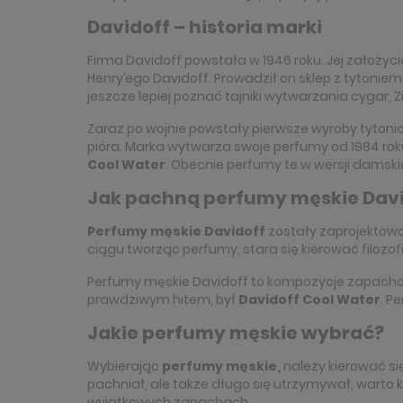
Davidoff – historia marki
Firma Davidoff powstała w 1946 roku. Jej założyc
Henry’ego Davidoff. Prowadził on sklep z tytoniem
jeszcze lepiej poznać tajniki wytwarzania cygar, 
Zaraz po wojnie powstały pierwsze wyroby tyton
pióra. Marka wytwarza swoje perfumy od 1984 rok
Cool Water
. Obecnie perfumy te w wersji damski
Jak pachną perfumy męskie Davi
Perfumy męskie Davidoff
zostały zaprojektowa
ciągu tworząc perfumy, stara się kierować filozofi
Perfumy męskie Davidoff to kompozycje zapachow
prawdziwym hitem, był
Davidoff Cool Water
. P
Jakie perfumy męskie wybrać?
Wybierając
perfumy męskie,
należy kierować się
pachniał, ale także długo się utrzymywał, warto
wyjątkowych zapachach.