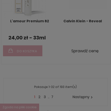
L'amour Premium 62
Calvin Klein - Reveal
24,00 zł - 33ml
Sprawdź cenę
DO KOSZYKA
Pokazuje 1-32 of 193 item(s)
1
2
3
7
Następny
…

Zgoda na pliki cookie