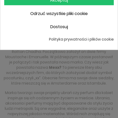
Akceptuj
Pokazuje 1-3 of 3 item(s)
Odrzuć wszystkie pliki cookie
1
Dostosuj
Mexx – historia marki
Polityka prywatności i plików cookie
Założycielem marki jest urodzony w Indiach biznesman
Rattan Chadha. Początkowo założył on dwie firmy
Moustache i Emanuelle. W późniejszym czasie postanowił
je połączyć i tak powstała nowa marka. Czy wiesz jak
powstała nazwa
Mexx?
To pierwsze litery obu
wcześniejszych firm, do których założyciel dodał symbol
pocałunku, czyli „xx”. Obecnie firma ma swoje dwie siedziby,
które mieszczą się w Amsterdamie oraz Istambule.
Marka tworząc swoje projekty ubrań czy perfum dla kobiet
inspiruje się ich codziennym życiem w mieście. Ubrania,
akcesoria i perfumy mają być dopasowane do stylu życia
ludzi metropolii. Są one wygodne, eleganckie oraz uszyte z
najwyższej jakości materiałów. Wśród nich znajdują się