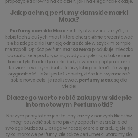
propozycje zarówno na co dzień, jak i na eleganckie okazje.
Jak pachną perfumy damskie marki
Mexx?
Perfumy damskie Mexx
zostały stworzone z myślą o
kobietach z dużych miast, które chcą pięknie prezentować
się każdego dnia i umieją odnaleźć się w szybkim tempie
metropolii. Oprócz perfum
marka Mexx
produkuje mleczka
do ciała, żele pod prysznic, wody po goleniu, a także inne
kosmetyki. Produkty marki dedykowane są optymistom i
ludziom o wolnym duchu, którzy lubią podkreślać swoją
oryginalność. Jeżeli jesteś kobietą, która lubi wyznaczać
sobie nowe cele i je realizować,
perfumy Mexx
są dla
Ciebie!
Dlaczego warto robić zakupy w sklepie
internetowym Perfumetki?
Naszym priorytetem jest to, aby każdy z naszych klientów
mógł pozwolić sobie na piękny zapach niezależnie od
swojego budżetu. Dlatego w naszej ofercie znajdują się nie
tylko markowe perfumy, ale także perfumetki. Staramy się,