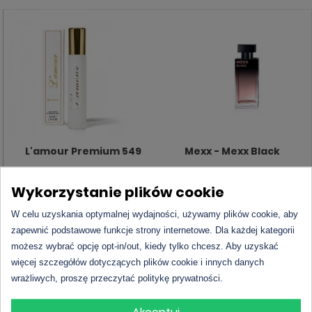
L'amour Premium 549
Mexx - Mexx Black
Wykorzystanie plików cookie
24,00 zł - 33ml
W celu uzyskania optymalnej wydajności, używamy plików cookie, aby
zapewnić podstawowe funkcje strony internetowe. Dla każdej kategorii
Sprawdź cenę
DO KOSZYKA
możesz wybrać opcję opt-in/out, kiedy tylko chcesz. Aby uzyskać
więcej szczegółów dotyczących plików cookie i innych danych
wrażliwych, proszę przeczytać politykę prywatności.