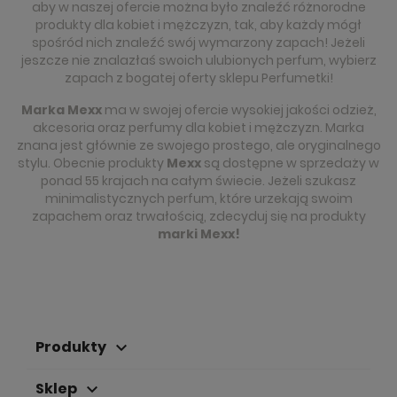
aby w naszej ofercie można było znaleźć różnorodne
produkty dla kobiet i mężczyzn, tak, aby każdy mógł
spośród nich znaleźć swój wymarzony zapach! Jeżeli
jeszcze nie znalazłaś swoich ulubionych perfum, wybierz
zapach z bogatej oferty sklepu Perfumetki!
Marka Mexx
ma w swojej ofercie wysokiej jakości odzież,
akcesoria oraz perfumy dla kobiet i mężczyzn. Marka
znana jest głównie ze swojego prostego, ale oryginalnego
stylu. Obecnie produkty
Mexx
są dostępne w sprzedaży w
ponad 55 krajach na całym świecie. Jeżeli szukasz
minimalistycznych perfum, które urzekają swoim
zapachem oraz trwałością, zdecyduj się na produkty
marki Mexx!
Produkty
keyboard_arrow_down
Sklep
keyboard_arrow_down