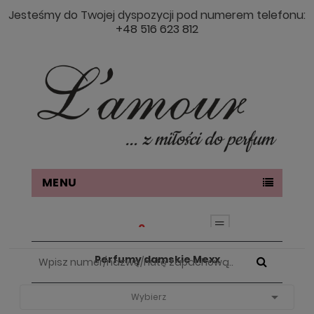
Jesteśmy do Twojej dyspozycji pod numerem telefonu:
+48 516 623 812
MENU
0
Perfumy damskie Mexx
Strona Główna
PERFUMY DAMSKIE
Perfumy Damskie Mexx

Wybierz