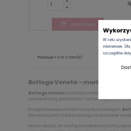
S
DO KOSZYKA
Wykorzys
W celu uzyskani
internetowe. Dla
szczegółów doty
Pokazuje 1-2 of 2 item(s)
Dos
Bottega Veneta – marka
Bottega Veneta
to włoska marka, która zasłynęł
rzemieślniczą działalność i od tamtej pory pnie 
Po pięćdziesięciu latach na rynku modowym,
Bot
kompozycjami, które powstają ze starannie wys
Warto dodać, że cechą charakterystyczną zap