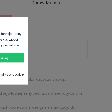
Sprawdź cenę
YKA
funkcje strony
zyskać więcej
kę prywatności.
ptuj
i plików cookie
 właśnie w 1966 roku rozpoczęła swoją
tej włoskiej firmy cechują się niespotykanymi
nikach, które swoim designem nawiązują do