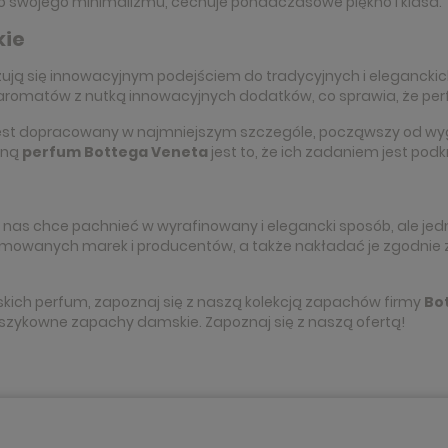
mo swojego minimalizmu, cechuje ponadczasowe piękno i klasa.
kie
ują się innowacyjnym podejściem do tradycyjnych i elegancki
romatów z nutką innowacyjnych dodatków, co sprawia, że perf
est dopracowany w najmniejszym szczególe, począwszy od wy
lną
perfum Bottega Veneta
jest to, że ich zadaniem jest pod
nas chce pachnieć w wyrafinowany i elegancki sposób, ale jed
mowanych marek i producentów, a także nakładać je zgodnie z 
kich perfum, zapoznaj się z naszą kolekcją zapachów firmy
Bo
i szykowne zapachy damskie. Zapoznaj się z naszą ofertą!