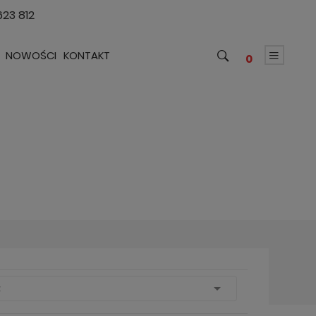
623 812
NOWOŚCI
KONTAKT
0

z