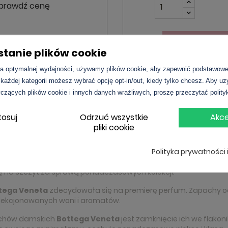
prawdź cenę
DO KOSZ
tanie plików cookie
a optymalnej wydajności, używamy plików cookie, aby zapewnić podstawowe 
 każdej kategorii możesz wybrać opcję opt-in/out, kiedy tylko chcesz. Aby u
czących plików cookie i innych danych wrażliwych, proszę przeczytać polity
1
tosuj
Odrzuć wszystkie
Akce
pliki cookie
Polityka prywatności 
a na świecie za sprawą plecionych torebek i butów ze skóry. To
się na szczyt za sprawą ponadczasowych kolekcji.
tega Veneta
zdecydowała się na premierę perfum. Zapachy od 
elekcjonowanych woni i aromatów.
achów damskich
Bottega Veneta
jest zamknięcie ich we flako