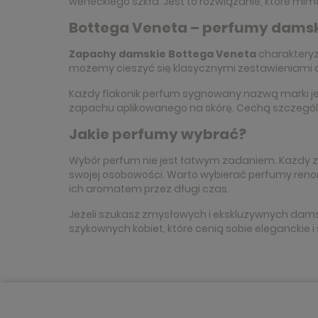
weneckiego szkła. Jest to rozwiązanie, które mi
Bottega Veneta – perfumy dams
Zapachy damskie Bottega Veneta
charakteryz
możemy cieszyć się klasycznymi zestawieniami a
Każdy flakonik perfum sygnowany nazwą marki j
zapachu aplikowanego na skórę. Cechą szczegó
Jakie perfumy wybrać?
Wybór perfum nie jest łatwym zadaniem. Każdy z 
swojej osobowości. Warto wybierać perfumy reno
ich aromatem przez długi czas.
Jeżeli szukasz zmysłowych i ekskluzywnych dams
szykownych kobiet, które cenią sobie eleganckie 