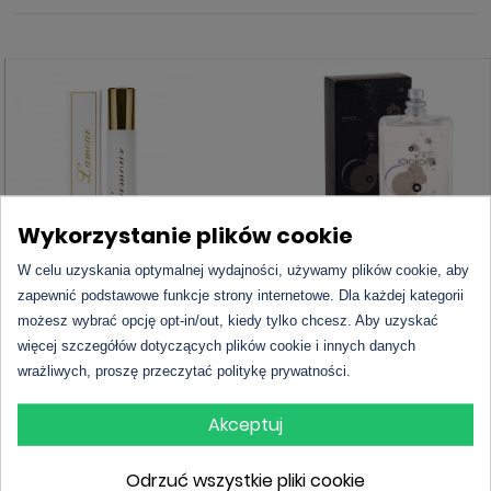
Wykorzystanie plików cookie
W celu uzyskania optymalnej wydajności, używamy plików cookie, aby
L'amour Premium 684
Escentric - Molecules 01
zapewnić podstawowe funkcje strony internetowe. Dla każdej kategorii
(UNISEX)
możesz wybrać opcję opt-in/out, kiedy tylko chcesz. Aby uzyskać
więcej szczegółów dotyczących plików cookie i innych danych
24,00 zł - 33ml
wrażliwych, proszę przeczytać politykę prywatności.
Sprawdź cenę
DO KOSZYKA
Akceptuj
Odrzuć wszystkie pliki cookie