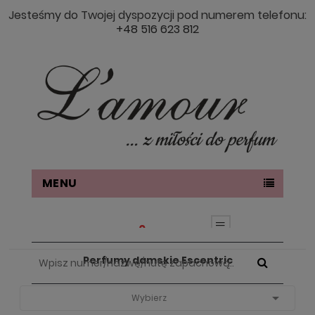
Jesteśmy do Twojej dyspozycji pod numerem telefonu:
+48 516 623 812
MENU
0
Perfumy damskie Escentric
Strona Główna
PERFUMY DAMSKIE
Perfumy Damskie Escentric

Wybierz