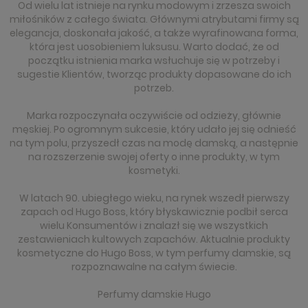
Od wielu lat istnieje na rynku modowym i zrzesza swoich
miłośników z całego świata. Głównymi atrybutami firmy są
elegancja, doskonała jakość, a także wyrafinowana forma,
która jest uosobieniem luksusu. Warto dodać, że od
początku istnienia marka wsłuchuje się w potrzeby i
sugestie Klientów, tworząc produkty dopasowane do ich
potrzeb.
Marka rozpoczynała oczywiście od odzieży, głównie
męskiej. Po ogromnym sukcesie, który udało jej się odnieść
na tym polu, przyszedł czas na modę damską, a następnie
na rozszerzenie swojej oferty o inne produkty, w tym
kosmetyki.
W latach 90. ubiegłego wieku, na rynek wszedł pierwszy
zapach od Hugo Boss, który błyskawicznie podbił serca
wielu Konsumentów i znalazł się we wszystkich
zestawieniach kultowych zapachów. Aktualnie produkty
kosmetyczne do Hugo Boss, w tym perfumy damskie, są
rozpoznawalne na całym świecie.
Perfumy damskie Hugo