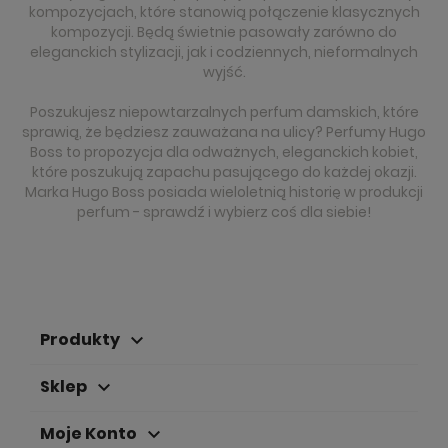
kompozycjach, które stanowią połączenie klasycznych
kompozycji. Będą świetnie pasowały zarówno do
eleganckich stylizacji, jak i codziennych, nieformalnych
wyjść.
Poszukujesz niepowtarzalnych perfum damskich, które
sprawią, że będziesz zauważana na ulicy? Perfumy Hugo
Boss to propozycja dla odważnych, eleganckich kobiet,
które poszukują zapachu pasującego do każdej okazji.
Marka Hugo Boss posiada wieloletnią historię w produkcji
perfum - sprawdź i wybierz coś dla siebie!
Produkty
keyboard_arrow_down
Sklep
keyboard_arrow_down
Moje Konto
keyboard_arrow_down