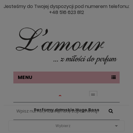
Jesteśmy do Twojej dyspozycji pod numerem telefonu:
+48 516 623 812
MENU
0
Perfumy damskie Hugo Boss
Strona Główna
PERFUMY DAMSKIE
Perfumy Damskie Hugo Boss

Wybierz