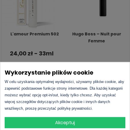
L'amour Premium 502
Hugo Boss – Nuit pour
Femme
24,00 zł - 33ml
Sprawdź cenę
DO KOSZYKA
Wykorzystanie plików cookie
W celu uzyskania optymalnej wydajności, używamy plików cookie, aby
zapewnić podstawowe funkcje strony internetowe. Dla każdej kategorii
możesz wybrać opcję opt-in/out, kiedy tylko chcesz. Aby uzyskać
więcej szczegółów dotyczących plików cookie i innych danych
wrażliwych, proszę przeczytać politykę prywatności.
Akceptuj