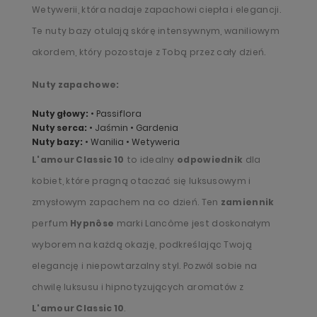
Wetywerii, która nadaje zapachowi ciepła i elegancji.
Te nuty bazy otulają skórę intensywnym, waniliowym
akordem, który pozostaje z Tobą przez cały dzień.
Nuty zapachowe:
Nuty głowy:
• Passiflora
Nuty serca:
• Jaśmin • Gardenia
Nuty bazy:
• Wanilia • Wetyweria
L'amour Classic 10
to idealny
odpowiednik
dla
kobiet, które pragną otaczać się luksusowym i
zmysłowym zapachem na co dzień. Ten
zamiennik
perfum
Hypnôse
marki Lancôme jest doskonałym
wyborem na każdą okazję, podkreślając Twoją
elegancję i niepowtarzalny styl. Pozwól sobie na
chwilę luksusu i hipnotyzujących aromatów z
L'amour Classic 10
.