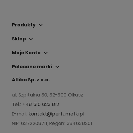
Produkty
keyboard_arrow_down
Sklep
keyboard_arrow_down
Moje Konto
keyboard_arrow_down
Polecane marki
keyboard_arrow_down
Allibo Sp. z o.o.
ul. Szpitalna 30, 32-300 Olkusz
Tel.:
+48 516 623 812
E-mail:
kontakt@perfumetki.pl
NIP: 6372208711, Regon: 384638251