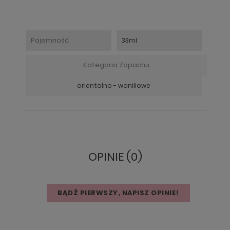
Pojemność
33ml
Kategoria Zapachu
orientalno - waniliowe
OPINIE (0)
BĄDŹ PIERWSZY, NAPISZ OPINIE!