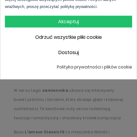
wrażliwych, proszę przeczytać politykę prywatności.
elegancję, oferując niezapomniane doznania
zapachowe.
Akceptuj
L'amour Classic 10
rozpoczyna swoją perfekcyjnie
Odrzuć wszystkie pliki cookie
skomponowaną podróż nutami głowy passiflora,
która natychmiast wabi swoją subtelnością i
Dostosuj
egzotycznym urokiem. To kwiatowy akcent, który
Polityka prywatności i plików cookie
delikatnie otula skórę, przygotowując zmysły na
nadchodzące doznania.
W sercu tego
zamiennika
ukrywa się intensywny
bukiet jaśminu i Gardenii, który dodaje głębi i kobiecej
subtelności. Te kwiatowe nuty serca rozkwitają,
tworząc romantyczny i zmysłowy środek kompozycji.
Baza
L'amour Classic 10
to mieszanka Wanilii i