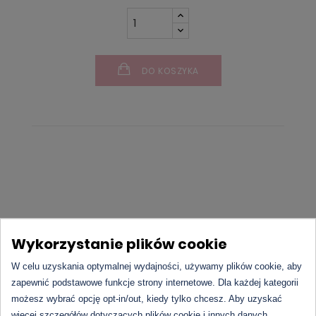
DO KOSZYKA
L'amour Classic 10
to wyjątkowy
zamiennik
perfum
Wykorzystanie plików cookie
Hypnôse
marki
Lancôme
, który przenosi Cię w
W celu uzyskania optymalnej wydajności, używamy plików cookie, aby
magiczny świat zmysłowych i hipnotyzujących
zapewnić podstawowe funkcje strony internetowe. Dla każdej kategorii
aromatów. Ten
odpowiednik
zapachu bursztynowo-
możesz wybrać opcję opt-in/out, kiedy tylko chcesz. Aby uzyskać
waniliowego doskonale odzwierciedla jego głębię i
więcej szczegółów dotyczących plików cookie i innych danych