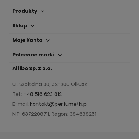
Produkty
keyboard_arrow_down
Sklep
keyboard_arrow_down
Moje Konto
keyboard_arrow_down
Polecane marki
keyboard_arrow_down
Allibo Sp. z o.o.
ul. Szpitalna 30, 32-300 Olkusz
Tel.:
+48 516 623 812
E-mail:
kontakt@perfumetki.pl
NIP: 6372208711, Regon: 384638251