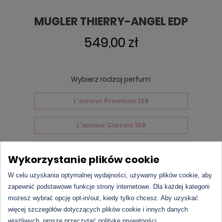
MUGLER THIERRY-ANGEL EDP
549,00 zł
Wybierz rodzaj perfum:
L'amour Premium 139
L'amour Classic 139
Markowe perfumy
Wykorzystanie plików cookie
W celu uzyskania optymalnej wydajności, używamy plików cookie, aby
Produkt chwilowo niedostępny.
zapewnić podstawowe funkcje strony internetowe. Dla każdej kategorii
możesz wybrać opcję opt-in/out, kiedy tylko chcesz. Aby uzyskać
więcej szczegółów dotyczących plików cookie i innych danych
wrażliwych, proszę przeczytać politykę prywatności.