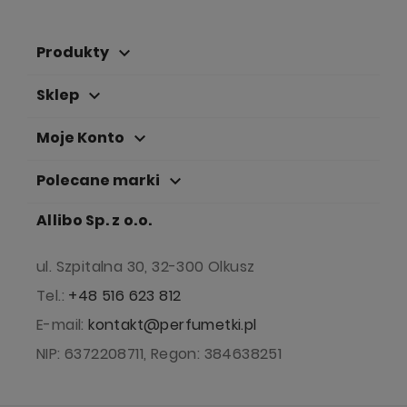
Produkty
keyboard_arrow_down
Sklep
keyboard_arrow_down
Moje Konto
keyboard_arrow_down
Polecane marki
keyboard_arrow_down
Allibo Sp. z o.o.
ul. Szpitalna 30, 32-300 Olkusz
Tel.:
+48 516 623 812
E-mail:
kontakt@perfumetki.pl
NIP: 6372208711, Regon: 384638251