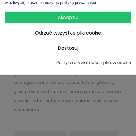
wrażliwych, proszę przeczytać politykę prywatności.
Akceptuj
Opis
Odrzuć wszystkie pliki cookie
Euphoria Blossom by Calvin Klein to orientalno –
Dostosuj
kwiatowy zapach dla kobiet, odpowiedni na ciepłe,
Polityka prywatności i plików cookie
letnie wieczory. Urzekające, orientalne esencje róży,
granatu i orchidei zostały połączone z nutami
cennego drewna i kwiatu lotosu. Nutami głowy są
granat i kumkwat; nutami serca są orchidea, różowa
piwonia i lotos; nutami bazy są piżmo, białe drzewa i
biała ambra.