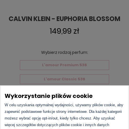
CALVIN KLEIN - EUPHORIA BLOSSOM
149,99 zł
Wybierz rodzaj perfum:
L'amour Premium 536
L'amour Classic 536
Markowe perfumy
Wykorzystanie plików cookie
W celu uzyskania optymalnej wydajności, używamy plików cookie, aby
zapewnić podstawowe funkcje strony internetowe. Dla każdej kategorii
Produkt chwilowo niedostępny.
możesz wybrać opcję opt-in/out, kiedy tylko chcesz. Aby uzyskać
więcej szczegółów dotyczących plików cookie i innych danych