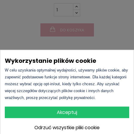
DO KOSZYKA
Wykorzystanie plików cookie
W celu uzyskania optymalnej wydajności, używamy plików cookie, aby
zapewnić podstawowe funkcje strony internetowe. Dla każdej kategorii
możesz wybrać opcję opt-in/out, kiedy tylko chcesz. Aby uzyskać
więcej szczegółów dotyczących plików cookie i innych danych
L'amour Premium 724 | Lancome - Idole
to
wrażliwych, proszę przeczytać politykę prywatności.
wyjątkowy
odpowiednik
perfum
Lancôme Idôle
,
Akceptuj
stworzony dla nowoczesnych, pewnych siebie kobiet,
które pragną otaczać się elegancją i subtelną
Odrzuć wszystkie pliki cookie
zmysłowością. Ten
zapach inspirowany
luksusowym