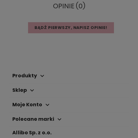
OPINIE (0)
BĄDŹ PIERWSZY, NAPISZ OPINIE!
Produkty
keyboard_arrow_down
Sklep
keyboard_arrow_down
Moje Konto
keyboard_arrow_down
Polecane marki
keyboard_arrow_down
Allibo Sp. z o.o.