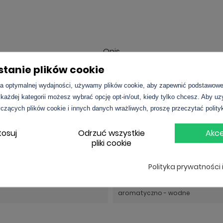
Opis
tanie plików cookie
zapach dla mężczyzn ceniących swobodę i naturalność, niezależnoś
a optymalnej wydajności, używamy plików cookie, aby zapewnić podstawowe 
rbów natury – wodę. To zapach, którego nutami głowy są ananas, pig
 każdej kategorii możesz wybrać opcję opt-in/out, kiedy tylko chcesz. Aby u
śmin, lilia wodna, konwalia, lotos i róża; nutami bazy są jeżyna, kor
czących plików cookie i innych danych wrażliwych, proszę przeczytać polity
tosuj
Odrzuć wszystkie
Akce
pliki cookie
Polityka prywatności 
125ml
aromatyczno - wodne