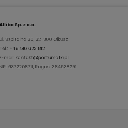
Allibo Sp. z o.o.
ul. Szpitalna 30, 32-300 Olkusz
Tel.:
+48 516 623 812
E-mail:
kontakt@perfumetki.pl
NIP: 6372208711, Regon: 384638251