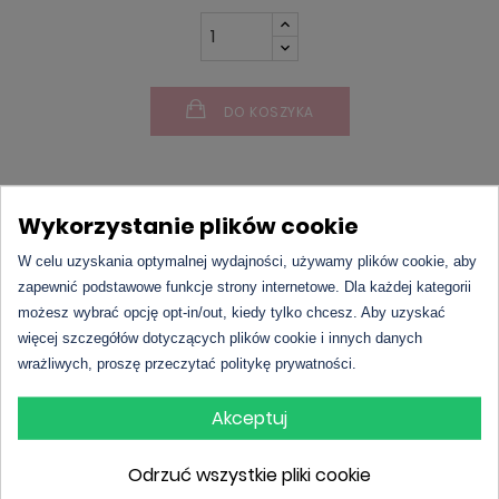
DO KOSZYKA
Wykorzystanie plików cookie
W celu uzyskania optymalnej wydajności, używamy plików cookie, aby
zapewnić podstawowe funkcje strony internetowe. Dla każdej kategorii
możesz wybrać opcję opt-in/out, kiedy tylko chcesz. Aby uzyskać
więcej szczegółów dotyczących plików cookie i innych danych
L'amour Premium 644 | James Bond – 007 for
wrażliwych, proszę przeczytać politykę prywatności.
Women II
to
zamiennik
James Bond 007 for Women
Akceptuj
II, zapach pełen elegancji, tajemniczości i zmysłowej
energii.
Inspirowane perfumy
łączą w sobie
Odrzuć wszystkie pliki cookie
owocowe, kwiatowe oraz drzewne nuty, tworząc