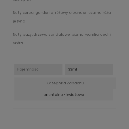
Nuty serca: gardenia, różowy oleander, czarna róża i
jeżyna
Nuty bazy: drzewo sandałowe, piżmo, wanilia, cedr i
skóra
Pojemność
33ml
Kategoria Zapachu
orientalno - kwiatowe