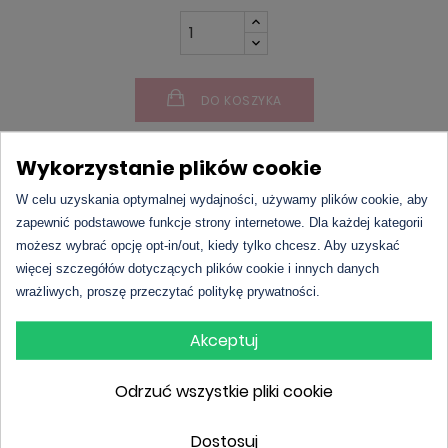
DO KOSZYKA
Wykorzystanie plików cookie
W celu uzyskania optymalnej wydajności, używamy plików cookie, aby
zapewnić podstawowe funkcje strony internetowe. Dla każdej kategorii
możesz wybrać opcję opt-in/out, kiedy tylko chcesz. Aby uzyskać
więcej szczegółów dotyczących plików cookie i innych danych
Opis
wrażliwych, proszę przeczytać politykę prywatności.
Akceptuj
L’amour Premium 546 | Britney Spears –
Fantasy
to słodki i zmysłowy
zamiennik
, stworzony
Odrzuć wszystkie pliki cookie
dla kobiet, które uwielbiają otaczać się ciepłymi,
owocowo-kwiatowymi kompozycjami. Ten
Dostosuj