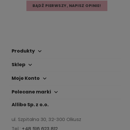
BĄDŹ PIERWSZY, NAPISZ OPINIE!
Produkty
keyboard_arrow_down
Sklep
keyboard_arrow_down
Moje Konto
keyboard_arrow_down
Polecane marki
keyboard_arrow_down
Allibo Sp. z o.o.
ul. Szpitalna 30, 32-300 Olkusz
Tel.:
+48 516 623 812