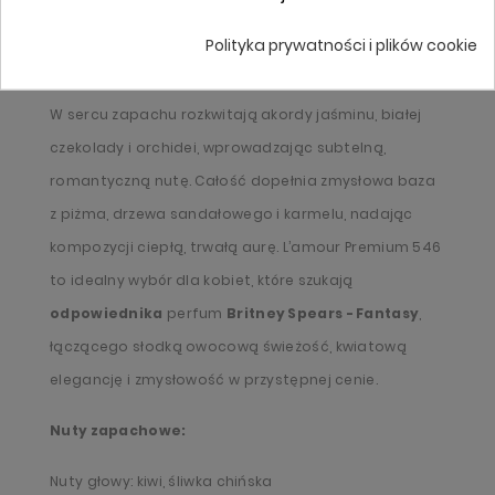
inspirowany
aromatem odpowiednik otwiera się
Polityka prywatności i plików cookie
soczystymi nutami kiwi, czerwonej porzeczki i
marakui, które nadają zapachowi radosnej świeżości.
W sercu zapachu rozkwitają akordy jaśminu, białej
czekolady i orchidei, wprowadzając subtelną,
romantyczną nutę. Całość dopełnia zmysłowa baza
z piżma, drzewa sandałowego i karmelu, nadając
kompozycji ciepłą, trwałą aurę. L’amour Premium 546
to idealny wybór dla kobiet, które szukają
odpowiednika
perfum
Britney Spears - Fantasy
,
łączącego słodką owocową świeżość, kwiatową
elegancję i zmysłowość w przystępnej cenie.
Nuty zapachowe:
Nuty głowy: kiwi, śliwka chińska