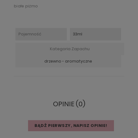
białe piżmo
Pojemność
33ml
Kategoria Zapachu
drzewno - aromatyczne
OPINIE (0)
BĄDŹ PIERWSZY, NAPISZ OPINIE!