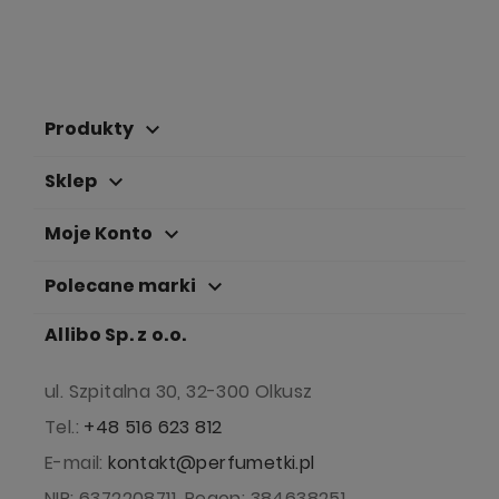
Produkty
keyboard_arrow_down
Sklep
keyboard_arrow_down
Moje Konto
keyboard_arrow_down
Polecane marki
keyboard_arrow_down
Allibo Sp. z o.o.
ul. Szpitalna 30, 32-300 Olkusz
Tel.:
+48 516 623 812
E-mail:
kontakt@perfumetki.pl
NIP: 6372208711, Regon: 384638251