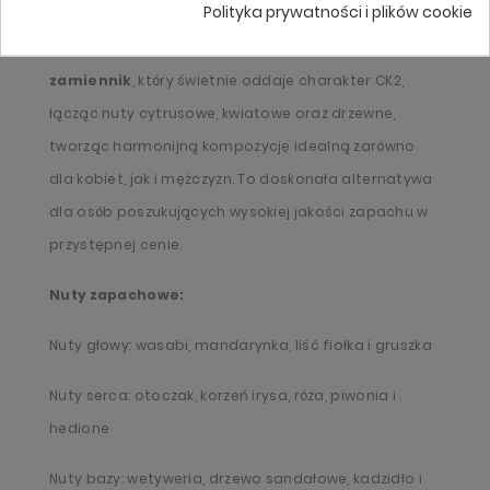
Polityka prywatności i plików cookie
świeżością i elegancją, jednocześnie oferując
wyjątkową trwałość. L'amour Premium 504 to
zamiennik
, który świetnie oddaje charakter CK2,
łącząc nuty cytrusowe, kwiatowe oraz drzewne,
tworząc harmonijną kompozycję idealną zarówno
dla kobiet, jak i mężczyzn. To doskonała alternatywa
dla osób poszukujących wysokiej jakości zapachu w
przystępnej cenie.
Nuty zapachowe:
Nuty głowy: wasabi, mandarynka, liść fiołka i gruszka
Nuty serca: otoczak, korzeń irysa, róża, piwonia i
hedione
Nuty bazy: wetyweria, drzewo sandałowe, kadzidło i