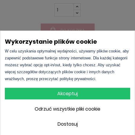
DO KOSZYKA
Wykorzystanie plików cookie
W celu uzyskania optymalnej wydajności, używamy plików cookie, aby
zapewnić podstawowe funkcje strony internetowe. Dla każdej kategorii
możesz wybrać opcję opt-in/out, kiedy tylko chcesz. Aby uzyskać
więcej szczegółów dotyczących plików cookie i innych danych
wrażliwych, proszę przeczytać politykę prywatności.
Opis
Akceptuj
L'amour Premium 504 | Calvin Klein – CK2 (UNISEX)
Odrzuć wszystkie pliki cookie
to zapach inspirowany jednym z popularniejszych
perfum unisex marki Calvin Klein – CK2. Jest to
Dostosuj
doskonały
odpowiednik
, który zachwyca swoją