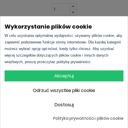
Wykorzystanie plików cookie
DO KOSZYKA
W celu uzyskania optymalnej wydajności, używamy plików cookie, aby
zapewnić podstawowe funkcje strony internetowe. Dla każdej kategorii
możesz wybrać opcję opt-in/out, kiedy tylko chcesz. Aby uzyskać
więcej szczegółów dotyczących plików cookie i innych danych
wrażliwych, proszę przeczytać politykę prywatności.
Akceptuj
Opis
Odrzuć wszystkie pliki cookie
L'amour Premium 502 | Hugo Boss – Nuit pour
Dostosuj
Femme
to wyjątkowy
zapach inspirowany
, jest to
elegancki i zmysłowy zapach, który stanowi
Polityka prywatności i plików cookie
zamiennik
dla osób szukających podobnego, ale