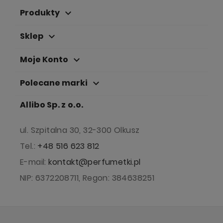
Produkty
keyboard_arrow_down
Sklep
keyboard_arrow_down
Moje Konto
keyboard_arrow_down
Polecane marki
keyboard_arrow_down
Allibo Sp. z o.o.
ul. Szpitalna 30, 32-300 Olkusz
Tel.:
+48 516 623 812
E-mail:
kontakt@perfumetki.pl
NIP: 6372208711, Regon: 384638251