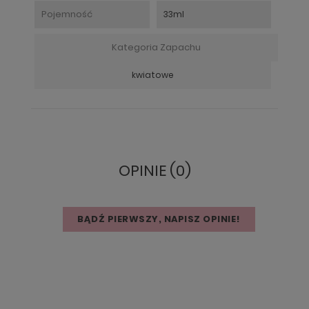
Pojemność
33ml
Kategoria Zapachu
kwiatowe
OPINIE (0)
BĄDŹ PIERWSZY, NAPISZ OPINIE!