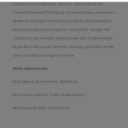
bardziej przystępnego cenowo doświadczenia.
L'amour Premium 502 łączy nuty kwiatowe, owocowe i
drzewne, tworząc harmonijną całość, która idealnie
pasuje na wieczorne wyjścia i specjalne okazje. Ten
zapach to doskonała alternatywa dla oryginalnego
Hugo Boss Nuit pour Femme, oferując podobny efekt,
ale w bardziej dostępnej formie.
Nuty zapachowe:
Nuty głowy: brzoskwinia, aldehydy
Nuty serca: jaśmin, fiołek, białe kwiaty
Nuty bazy: drzewo sandałowe