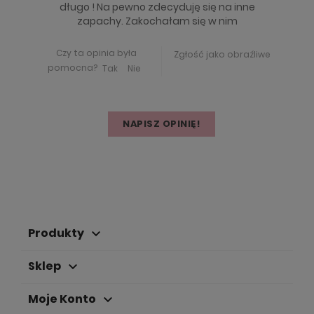
długo ! Na pewno zdecyduję się na inne
zapachy. Zakochałam się w nim
Czy ta opinia była
Zgłość jako obraźliwe
pomocna?
Tak
Nie
NAPISZ OPINIĘ!
Produkty
keyboard_arrow_down
Sklep
keyboard_arrow_down
Moje Konto
keyboard_arrow_down