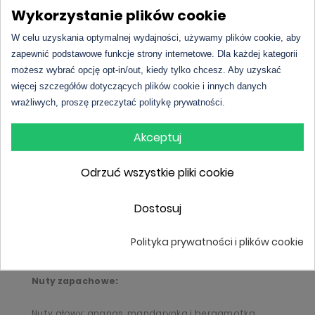
Wykorzystanie plików cookie
odnajdziesz soczystą bergamotkę i ananas, które
dodają lekkości i energetyzującego akcentu. W sercu
W celu uzyskania optymalnej wydajności, używamy plików cookie, aby
zapewnić podstawowe funkcje strony internetowe. Dla każdej kategorii
zapachu rozkwitają jaśmin i kwiat pomarańczy,
możesz wybrać opcję opt-in/out, kiedy tylko chcesz. Aby uzyskać
podkreślając kobiecość i delikatność kompozycji.
więcej szczegółów dotyczących plików cookie i innych danych
Baza to ciepłe, zmysłowe nuty drzewa sandałowego i
wrażliwych, proszę przeczytać politykę prywatności.
wanilii, które otulają skórę niczym aksamitny
Akceptuj
dotyk.
L’amour Premium 4
to doskonały wybór dla
kobiet ceniących świeżość i elegancję, pragnących
Odrzuć wszystkie pliki cookie
otaczać się aurą subtelnego luksusu. Ten zapach
Dostosuj
inspirowany perfumami
Eau de Lacoste
to idealne
połączenie klasyki i nowoczesności, zamknięte w
Polityka prywatności i plików cookie
jednej wyjątkowej kompozycji.
Nuty zapachowe:
Nuty głowy: ananas, mandarynka i bergamotka