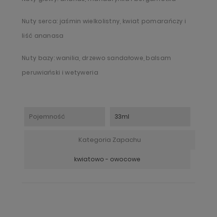
Nuty serca: jaśmin wielkolistny, kwiat pomarańczy i
liść ananasa
Nuty bazy: wanilia, drzewo sandałowe, balsam
peruwiański i wetyweria
Pojemność
33ml
Kategoria Zapachu
kwiatowo - owocowe