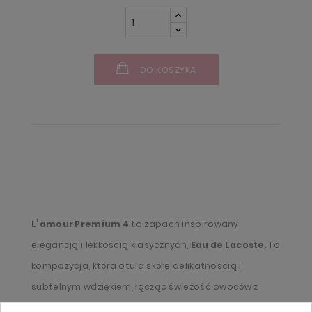
DO KOSZYKA
L’amour Premium 4
to zapach inspirowany
elegancją i lekkością klasycznych,
Eau de Lacoste
. To
kompozycja, która otula skórę delikatnością i
subtelnym wdziękiem, łącząc świeżość owoców z
kremową głębią białych kwiatów. W nutach głowy